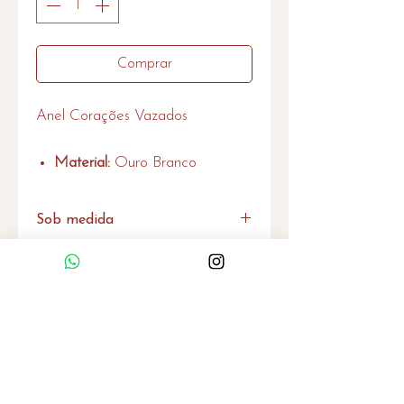
Comprar
Anel Corações Vazados
Material:
Ouro Branco
Sob medida
Caso não encontre o produto no
tamanho desejado. por favor entre
em contato que também
Home
produzimos sob medida.
Quem Somos
Serviços
Política de Privacidade