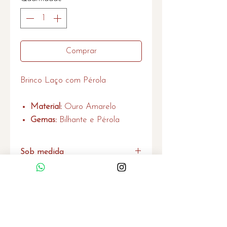
Comprar
Brinco Laço com Pérola
Material:
Ouro Amarelo
Gemas:
Bilhante e Pérola
Sob medida
Caso não encontre o produto no
tamanho desejado por favor entre
em contato que também
Home
produzimos sob medida.
Quem Somos