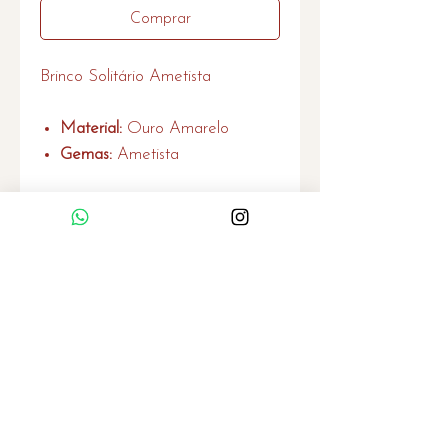
Comprar
Brinco Solitário Ametista
Material:
Ouro Amarelo
Gemas:
Ametista
Home
Quem Somos
Serviços
Política de Privacidade
Garantia
Contato
contato@evazorzetti.com.br
(11) 95279-2745