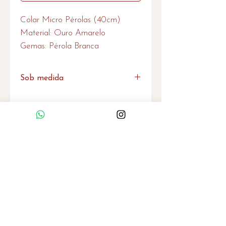
Colar Micro Pérolas (40cm)
Material: Ouro Amarelo
Gemas: Pérola Branca
Sob medida
Caso não encontre o produto no
tamanho desejado. por favor entre
em contato que também
Home
produzimos sob medida.
Quem Somos
Serviços
Política de Privacidade
Garantia
Contato
contato@evazorzetti.com.br