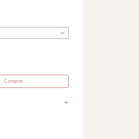
reço
Comprar
 o produto no tamanho
r entre em contato que também
dida.