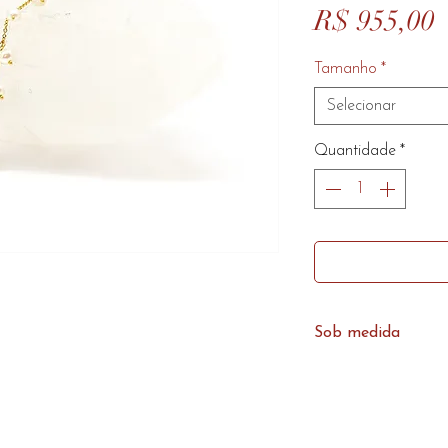
P
R$ 955,00
Tamanho
*
Selecionar
Quantidade
*
Sob medida
Caso não encontre
desejado por favo
produzimos sob me