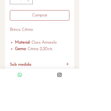
Comprar
Brinco Citrino
Material:
Ouro Amarelo
Gema:
Citrino 2,20cts
Sob medida
Caso não encontre o produto no
tamanho desejado por favor entre
em contato que também
Home
produzimos sob medida.
Quem Somos
Serviços